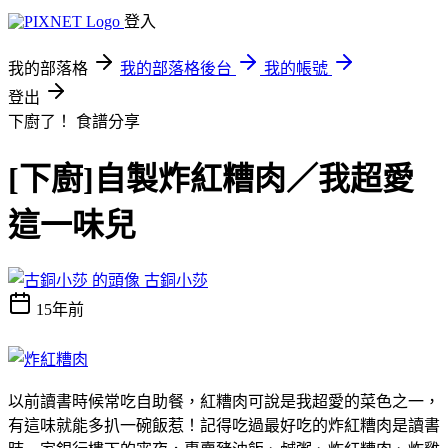
登入
我的部落格
我的部落格後台
我的帳號
登出
下廚了！
食譜分享
[下廚]自製炸紅糟肉／我超愛
這一味兒
古銅小莎
15年前
以前讀書時候常吃自助餐，紅糟肉可說是我超愛的菜色之一，
有這味就能多扒一碗飯惹！記得吃過最好吃的炸紅糟肉是讀書