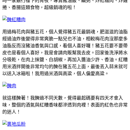
時一家銀行樓下的宵夜，專賣豬油飯、鹹粥、炸紅糟肉、炸雞
捲、香腸這類食物，超級銷魂的啦！
用過梅花肉與豬五花，個人覺得豬五花最銷魂，肥滋滋的油脂
經過油炸後變得非常爽脆一點兒也不油，相較梅花肉沒那麼多
油脂反而沒豬油香氣與口感，看個人喜好囉！豬五花要不要帶
皮也是看個人喜好，我是會請肉販幫我去皮。回家後洗淨將水
分吸乾，在肉上抹鹽、白胡椒，再加入醬油少許、香油。紅糟
用米酒拌開後非常均勻的醃在豬五花上面，最後丟入蒜末就可
以送入冰箱啦！我用過米酒與高粱，個人偏愛高粱。
就這樣醃著！我醃過不同天數，覺得最起碼要有四天才會入
味，整個的酒氣與紅糟香味都滲透到肉裡！表面的紅色也非常
的迷人！