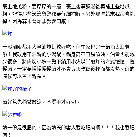
裹上地瓜粉，要厚厚的一層，裹上後等返潮後再補上些地瓜
粉，記得那些邊邊縫縫都要仔細補好。另外那些蒜末我都會挑
掉，因為蒜末會炸焦影響口感。
一般攤販都用大量油炸比較好吃，但在家裡起一鍋油太浪費
啦！我改用不沾鍋的小湯鍋，鍋身高不容易噴油，油量也能減
少很多，將肉切小塊一點下鍋用小火以半煎炸的方式慢慢....慢
慢煎。一定要慢慢慢慢煎才不會臭火乾然後裡面都沒熟。煎的
時候可以蓋上鍋蓋。
煎好惹先稍微放涼，不燙手才好切。
這一份是很肥的，因為這天的客人愛吃肥肉啊！！！我也愛肥
肉！