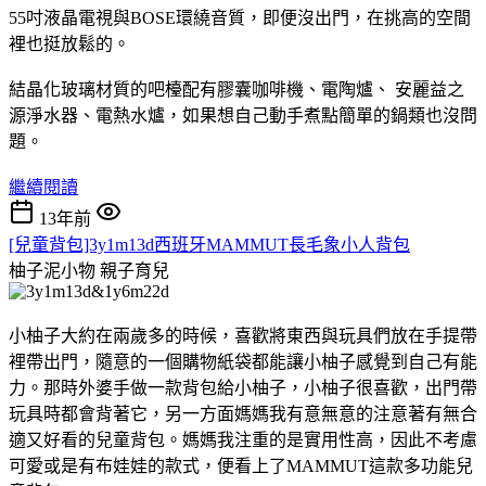
55吋液晶電視與BOSE環繞音質，即便沒出門，在挑高的空間
裡也挺放鬆的。
結晶化玻璃材質的吧檯配有膠囊咖啡機、電陶爐、 安麗益之
源淨水器、電熱水爐，如果想自己動手煮點簡單的鍋類也沒問
題。
繼續閱讀
13年前
[兒童背包]3y1m13d西班牙MAMMUT長毛象小人背包
柚子泥小物
親子育兒
小柚子大約在兩歲多的時候，喜歡將東西與玩具們放在手提帶
裡帶出門，隨意的一個購物紙袋都能讓小柚子感覺到自己有能
力。那時外婆手做一款背包給小柚子，小柚子很喜歡，出門帶
玩具時都會背著它，另一方面媽媽我有意無意的注意著有無合
適又好看的兒童背包。媽媽我注重的是實用性高，因此不考慮
可愛或是有布娃娃的款式，便看上了MAMMUT這款多功能兒