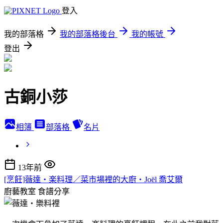
登入
我的部落格
我的部落格後台
我的帳號
登出
古銅小莎
相簿
部落格
名片
13年前
[烹飪]薇達‧楽料理／菜市場裡的大廚‧Joël 喬艾爾
廚藝教室
食譜分享