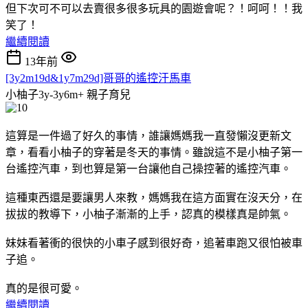
但下次可不可以去賣很多很多玩具的園遊會呢？！呵呵！！我
笑了！
繼續閱讀
13年前
[3y2m19d&1y7m29d]哥哥的遙控汗馬車
小柚子3y-3y6m+
親子育兒
這算是一件過了好久的事情，誰讓媽媽我一直發懶沒更新文
章，看看小柚子的穿著是冬天的事情。雖說這不是小柚子第一
台遙控汽車，到也算是第一台讓他自己操控著的遙控汽車。
這種東西還是要讓男人來教，媽媽我在這方面實在沒天分，在
拔拔的教導下，小柚子漸漸的上手，認真的模樣真是帥氣。
妹妹看著衝的很快的小車子感到很好奇，追著車跑又很怕被車
子追。
真的是很可愛。
繼續閱讀