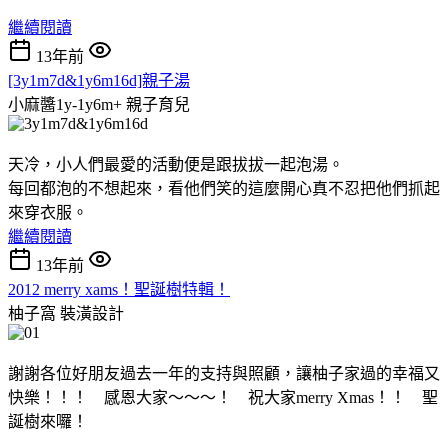
繼續閱讀
13年前
[3y1m7d&1y6m16d]親子湯
小麻醬1y-1y6m+
親子育兒
天冷，小人們最愛的活動便是跟拔拔一起泡湯。
每回都泡的不想起來，看他們笑的這麼開心真不忍把他們抓起
來穿衣服。
繼續閱讀
13年前
2012 merry xams！聖誕樹特輯！
柚子窩
裝潢設計
謝謝各位好朋友過去一年的支持與照顧，讓柚子家過的幸福又
快樂！！！ 感恩大家～～～！ 祝大家merry Xmas！！ 聖
誕樹來囉！