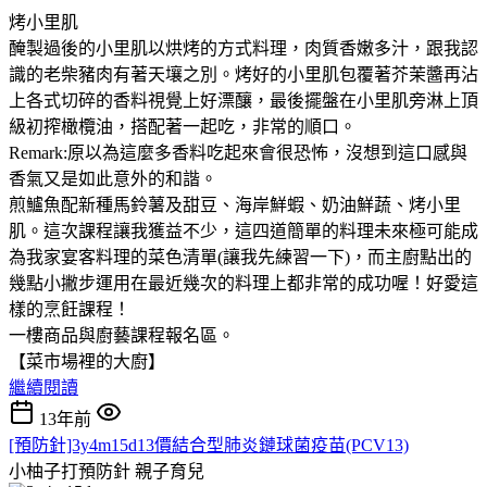
烤小里肌
醃製過後的小里肌以烘烤的方式料理，肉質香嫩多汁，跟我認
識的老柴豬肉有著天壤之別。烤好的小里肌包覆著芥茉醬再沾
上各式切碎的香料視覺上好漂釀，最後擺盤在小里肌旁淋上頂
級初搾橄欖油，搭配著一起吃，非常的順口。
Remark:原以為這麼多香料吃起來會很恐怖，沒想到這口感與
香氣又是如此意外的和諧。
煎鱸魚配新種馬鈴薯及甜豆、海岸鮮蝦、奶油鮮蔬、烤小里
肌。這次課程讓我獲益不少，這四道簡單的料理未來極可能成
為我家宴客料理的菜色清單(讓我先練習一下)，而主廚點出的
幾點小撇步運用在最近幾次的料理上都非常的成功喔！好愛這
樣的烹飪課程！
一樓商品與廚藝課程報名區。
【菜市場裡的大廚】
繼續閱讀
13年前
[預防針]3y4m15d13價結合型肺炎鏈球菌疫苗(PCV13)
小柚子打預防針
親子育兒