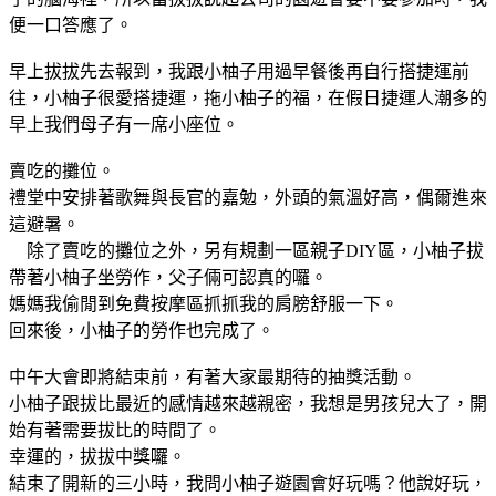
便一口答應了。
早上拔拔先去報到，我跟小柚子用過早餐後再自行搭捷運前
往，小柚子很愛搭捷運，拖小柚子的福，在假日捷運人潮多的
早上我們母子有一席小座位。
賣吃的攤位。
禮堂中安排著歌舞與長官的嘉勉，外頭的氣溫好高，偶爾進來
這避暑。
除了賣吃的攤位之外，另有規劃一區親子DIY區，小柚子拔
帶著小柚子坐勞作，父子倆可認真的囉。
媽媽我偷閒到免費按摩區抓抓我的肩膀舒服一下。
回來後，小柚子的勞作也完成了。
中午大會即將結束前，有著大家最期待的抽獎活動。
小柚子跟拔比最近的感情越來越親密，我想是男孩兒大了，開
始有著需要拔比的時間了。
幸運的，拔拔中獎囉。
結束了開新的三小時，我問小柚子遊園會好玩嗎？他說好玩，