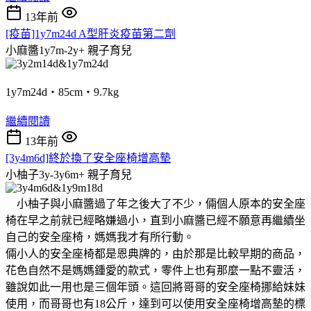
13年前
[疫苗]1y7m24d A型肝炎疫苗第二劑
小麻醬1y7m-2y+
親子育兒
1y7m24d‧85cm‧9.7kg
繼續閱讀
13年前
[3y4m6d]終於換了安全座椅增高墊
小柚子3y-3y6m+
親子育兒
小柚子與小麻醬過了年之後大了不少，倆個人原本的安全座
椅在早之前就已經略嫌過小，直到小麻醬已經不願意再繼續坐
自己的安全座椅，媽媽我才有所行動。
倆小人的安全座椅都是恩典牌的，由於那是比較早期的商品，
花色自然不是媽媽鍾愛的款式，零件上也有那麼一點不靈活，
雖說如此一用也是三個年頭。這回將哥哥的安全座椅挪給妹妹
使用，而哥哥也有18公斤，達到可以使用安全座椅增高墊的標