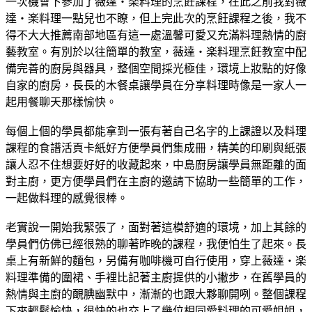
一次機會下參加了薇達‧楽料理的烹飪課程，在此之前我對薇
達‧楽料理一點兒也不瞭，但上完此次的烹飪課程之後，我不
得不大大推薦南部地區有這一處溫馨可愛又充滿料理熱情的廚
藝教室。有別於以往簡單的教室，薇達‧楽料理烹飪教室中配
備完善的廚房與器具，整個空間採光極佳，環境上妝點的好像
自家的廚房，長長的木餐桌讓學員在分享料理時像是一家人一
起用餐聊天那樣愉快。
每個上個的學員都能拿到一張有著自己名字的上課證以及料理
課程的食譜活頁卡紙好方便學員們集成冊，精美的印刷與紙張
讓人忍不住想要好好的收藏起來，中島廚房讓學員無距離的面
對主廚，更方便學員們在主廚的邀請下協助一些簡單的工作，
一起做料理的感覺很棒。
老實說一開始我緊張了，面對著這模舒適的環境，加上其餘的
學員們仿佛已經很熟的聊著昨晚的課程，我便怕生了起來。長
桌上有新鮮的麵包，另備有咖啡機可自行使用，穿上薇達‧楽
料理準備的圍裙、手裡比記著主廚提供的小撇步，在舊學員的
熱情與主廚的靦腆幽默中，漸漸的也跟大夥聊開咧。整個課程
下來輕鬆愉快，很快的也交上了幾位相同愛料理的可愛姐姐，