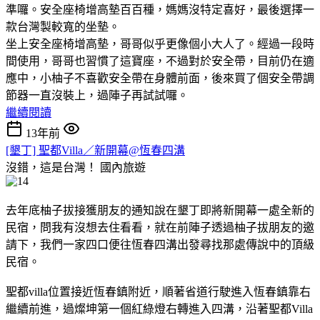
準囉。安全座椅增高墊百百種，媽媽沒特定喜好，最後選擇一
款台灣製較寬的坐墊。
坐上安全座椅增高墊，哥哥似乎更像個小大人了。經過一段時
間使用，哥哥也習慣了這寶座，不過對於安全帶，目前仍在適
應中，小柚子不喜歡安全帶在身體前面，後來買了個安全帶調
節器一直沒裝上，過陣子再試試囉。
繼續閱讀
13年前
[墾丁] 聖都Villa／新開幕@恆春四溝
沒錯，這是台灣！
國內旅遊
去年底柚子拔接獲朋友的通知說在墾丁即將新開幕一處全新的
民宿，問我有沒想去住看看，就在前陣子透過柚子拔朋友的邀
請下，我們一家四口便往恆春四溝出發尋找那處傳說中的頂級
民宿。
聖都villa位置接近恆春鎮附近，順著省道行駛進入恆春鎮靠右
繼續前進，過燦坤第一個紅綠燈右轉進入四溝，沿著聖都Villa