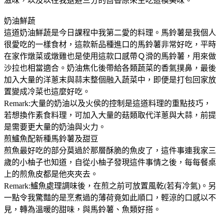
滋味，以及以往我退避三分的茴香原來生吃這模美味。
奶油鮮蔬
這道奶油鮮蔬是今日課程中我第二愛的料理。馬鈴薯是我個人
很愛吃的一樣食材，這款新品種進口的馬鈴薯非常好吃，平時
在家作燉菜或燉雞也是使用這款口感帶Ｑ滑的馬鈴薯，用來做
沙拉也相當適合。奶油焦化後帶給各類蔬菜的香氣撲鼻，最後
加入大量的洋蔥末與蒜末整個融入蔬菜中，即便是打包回家放
置變成冷菜也這麼好吃。
Remark:大量的奶油以及火侯的控制是這道料理的重點技巧，
若想換作素食料理，可加入大量的菇類取代洋蔥與大蒜，前提
是需要更大量的奶油與火力。
煎鱸魚配新種馬鈴薯及甜豆
煎魚最好吃的部分莫過於那層酥脆的魚皮了，這件事連我家三
歲的小柚子也知道，自從小柚子發現這件事情之後，每每餐桌
上的煎魚皮都是他夾夾去。
Remark:鱸魚處理調味後，在煎之前可放置風乾(若有冷氣)。另
一點令我驚豔的是烹煮過的薄荷竟如此順口，輕涼的口感以不
見，轉為溫暖的甜味，與馬鈴薯、魚類好搭。