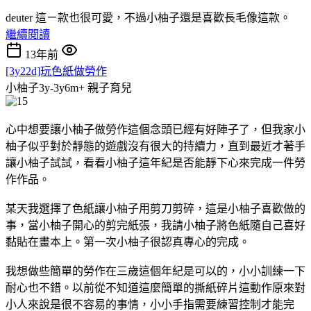
deuter 這ㄧ款也很可愛，不過小柚子還是喜歡長毛像這款。
繼續閱讀
13年前
[3y22d]玩色紙做勞作
小柚子3y-3y6m+
親子育兒
心中想要讓小柚子做勞作這個念頭已經有好陣子了，但我家小
柚子似乎對於靜態的遊戲沒有很大的持續力，直到最近才著手
讓小柚子試試，看看小柚子這年紀是否能靜下心來完成一件勞
作作品。
某天我選擇了色紙讓小柚子用剪刀剪碎，這是小柚子喜歡做的
事，當小柚子開心的剪完紙張，我請小柚子將色紙隨自己喜好
黏貼在畫本上。第一次小柚子很認真專心的完成。
我想做些簡單的勞作在三歲這個年紀是可以的，小小訓練一下
耐心也不錯。以前從不知道這麼簡單的撕紙碎片這動作原來對
小人來說是很不容易的事情，小小手指需要練習控制才能完