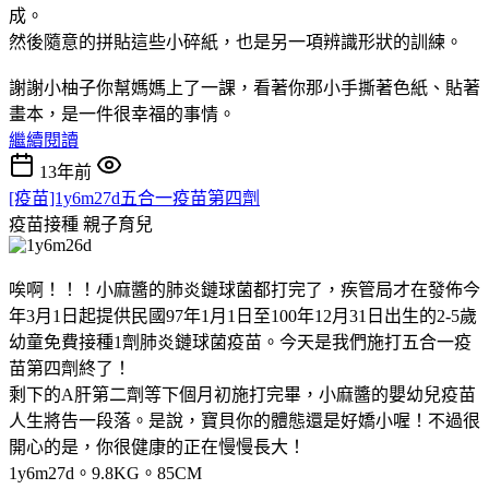
成。
然後隨意的拼貼這些小碎紙，也是另一項辨識形狀的訓練。
謝謝小柚子你幫媽媽上了一課，看著你那小手撕著色紙、貼著
畫本，是一件很幸福的事情。
繼續閱讀
13年前
[疫苗]1y6m27d五合一疫苗第四劑
疫苗接種
親子育兒
唉啊！！！小麻醬的肺炎鏈球菌都打完了，疾管局才在發佈今
年3月1日起提供民國97年1月1日至100年12月31日出生的2-5歲
幼童免費接種1劑肺炎鏈球菌疫苗。今天是我們施打五合一疫
苗第四劑終了！
剩下的A肝第二劑等下個月初施打完畢，小麻醬的嬰幼兒疫苗
人生將告一段落。是說，寶貝你的體態還是好嬌小喔！不過很
開心的是，你很健康的正在慢慢長大！
1y6m27d。9.8KG。85CM