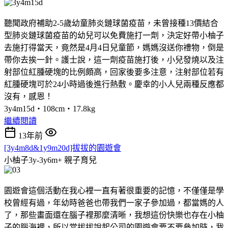
聽聞政府補助2-5歲幼童肺炎鏈球菌疫苗，未曾接種13價結合
型肺炎鏈球菌疫苗的幼兒可以免費施打一劑，決定好帶小柚子
去施打得當天，竟然是4月4日兒童節，媽媽沒送你禮物，倒是
帶你去挨一針。護士說，這一劑疫苗施打後，小兒發燒以及注
射部位紅腫硬塊的比例頗高，回家後要多注意，注射部位若有
紅腫硬塊可於24小時過後進行熱敷。慶幸的小人兒兩種反應都
沒有，感恩！
3y4m15d‧108cm‧17.8kg
繼續閱讀
13年前
[3y4m8d&1y9m20d]拔拔的園遊會
小柚子3y-3y6m+
親子育兒
園遊會這個活動在我心裡一直有著很重要的記憶，不僅僅是學
校曾經有過，年幼時爸爸也帶我們一家子參加過，都當媽的人
了，那些畫面還在腦子裡那麼清晰，我想這份快樂也存在小柚
子的腦海裡，所以當拔拔說起公司的園遊會要不要參加時，我