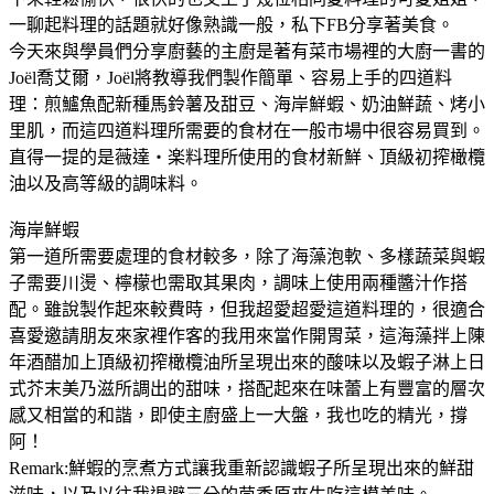
一聊起料理的話題就好像熟識一般，私下FB分享著美食。
今天來與學員們分享廚藝的主廚是著有菜市場裡的大廚一書的
Joël喬艾爾，Joël將教導我們製作簡單、容易上手的四道料
理：煎鱸魚配新種馬鈴薯及甜豆、海岸鮮蝦、奶油鮮蔬、烤小
里肌，而這四道料理所需要的食材在一般市場中很容易買到。
直得一提的是薇達‧楽料理所使用的食材新鮮、頂級初搾橄欖
油以及高等級的調味料。
海岸鮮蝦
第一道所需要處理的食材較多，除了海藻泡軟、多樣蔬菜與蝦
子需要川燙、檸檬也需取其果肉，調味上使用兩種醬汁作搭
配。雖說製作起來較費時，但我超愛超愛這道料理的，很適合
喜愛邀請朋友來家裡作客的我用來當作開胃菜，這海藻拌上陳
年酒醋加上頂級初搾橄欖油所呈現出來的酸味以及蝦子淋上日
式芥末美乃滋所調出的甜味，搭配起來在味蕾上有豐富的層次
感又相當的和諧，即使主廚盛上一大盤，我也吃的精光，撐
阿！
Remark:鮮蝦的烹煮方式讓我重新認識蝦子所呈現出來的鮮甜