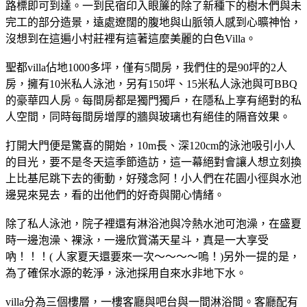
路標即可到達。一到民宿印入眼簾的除了新種下的樹木們與未
完工的部分造景，遠處遼闊的腹地與山脈領人感到心曠神怡，
沒想到在這遍小村莊裡有這著這麼美麗的白色Villa。
聖都villa佔地1000多坪，僅有5間房，我們住的是90坪的2人
房，擁有10米私人泳池，另有150坪、15米私人泳池與可BBQ
的豪華四人房。每間房都是獨門獨戶，在隱私上享有絕對的私
人空間，同時每間房增厚的牆與玻璃也有絕佳的隔音效果。
打開大門便是驚喜的開始，10m長、深120cm的泳池吸引小人
的目光，要不是冬天這季節造訪，這一幕絕對會讓人想立刻換
上比基尼跳下去的衝動，好殘念阿！小人們在花園小徑與水池
邊晃來晃去，看的出他們的好奇與開心情緒。
除了私人泳池，院子裡還有淋浴池與冷熱水池可泡澡，在盛夏
時一邊泡澡、裸泳，一邊欣賞滿天星斗，真是一大享受
吶！！！( 人家夏天還要來一次～～～～嗚！)另外一提的是，
為了確保水源的乾淨，泳池採用自來水非地下水。
villa分為三個樓層，一樓客廳與吧台與一間淋浴間。客廳配有