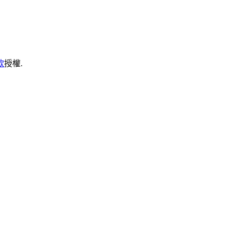
款
授權.