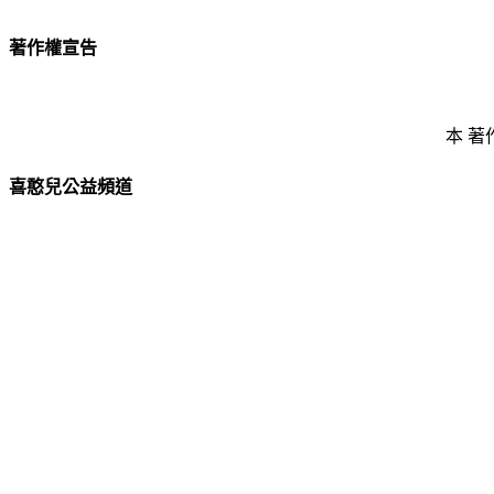
著作權宣告
本 著
喜憨兒公益頻道