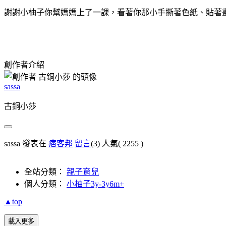
謝謝小柚子你幫媽媽上了一課，看著你那小手撕著色紙、貼著
創作者介紹
sassa
古銅小莎
sassa 發表在
痞客邦
留言
(3)
人氣(
2255
)
全站分類：
親子育兒
個人分類：
小柚子3y-3y6m+
▲top
載入更多