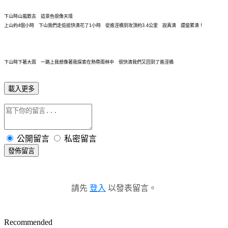
下山時山嵐散去 這景色很像天境
上山約4個小時 下山我們走低挺快滴花了1小時 從進涇橋到攻頂約3.4公里 說真滴 還蠻累滴！
下山時下著大雨 一路上我想像著我探索在熱帶雨林中 很快滴我們又回到了
進涇橋
載入更多
公開留言
私密留言
發佈留言
請先
登入
以發表留言。
Recommended