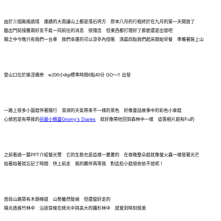
由於三個颱風過境 連續的大雨讓山上都是落石坍方 原本八月的行程終於在九月的第一天開放了
臨出門前接獲兩好友不能一同前往的消息 很殘念 但東西都打理好了那麼還是出發吧
關之中今晚只有我們一台車 我們幸運的可以涼亭內搭帳 清晨四點我們起床開始早餐 準備著裝上山
登山口位於進涇橋旁 w200小digi標準時間6點40分 GO～!! 出發
一路上很多小菌菇伴著隨行 濕滑的天氣帶來不一樣的景色 好像童話故事中的彩色小傘菇
心想若是有帶我的
荷蘭小精靈Gnomy's Diaries
就好像帶他回到森林中一樣 這張相片超有Fu的
之前看過一篇PPT介紹螢光蕈 它的生態也是這樣一叢叢的 在夜晚整朵菇就像螢火蟲一樣發著光芒
拍著拍著就忘記了時間 快上前走 我的夥伴再等我 對這些小菇很依依不捨呢！
首段山路築有木頭梯道 山勢雖然陡峭 但還蠻好走的
陽光透進竹林中 沿途穿梭在綠光中與高大的鐵杉林中 感覺到時刻很美