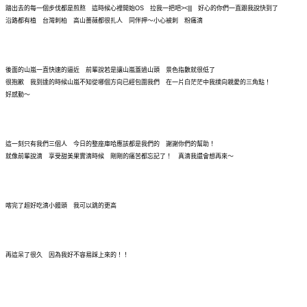
踏出去的每一個步伐都是煎熬 這時候心裡開始OS 拉我一把吧><||| 好心的你們一直跟我說快到了
沿路都有植 台灣刺柏 高山薔薇都很扎人 同伴押～小心被刺 粉痛滴
後面的山嵐一直快速的逼近 前輩說若是讓山嵐蓋過山頭 景色指數就很低了
很抱歉 我到達的時候山嵐不知從哪個方向已經包圍我們 在一片白茫茫中我撲向親愛的三角點！
好感動～
這一刻只有我們三個人 今日的整座庫哈應該都是我們的 謝謝你們的幫助！
就像前輩說滴 享受甜美果實滴時候 剛剛的痛苦都忘記了！ 真滴我還會想再來～
喀完了超好吃滴小饅頭 我可以跳的更高
再這呆了很久 因為我好不容易踩上來的！！