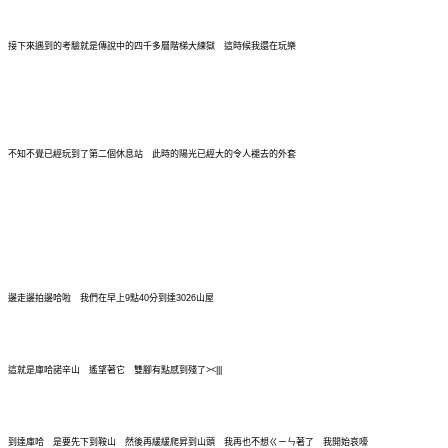
接下來遇到的考驗就是傳說中的四千多層階梯大練獄 這時候我還在玩樂
不知不覺已經玩到了第二個休息站 此時的陽光已經大的令人褪去的外套
邊走邊拍邊哈啦 我們在早上9點40分到達3026山屋
這就是庫哈諾辛山 遙望著它 雙腳有點感到殘了><|||
到達庫哈 是要先下到鞍山 然後再緩緩爬昇到山頭 我再也不想ㄍㄧㄣ著了 我開始哀嚎