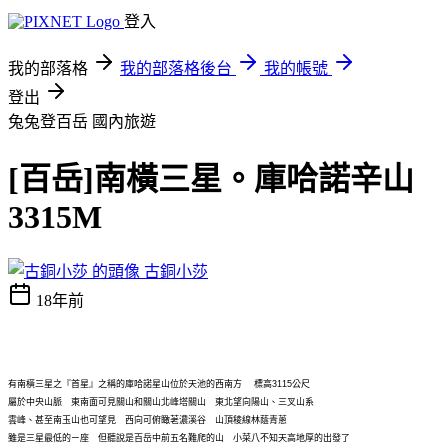
登入
我的部落格
我的部落格後台
我的帳號
登出
兔兔登百岳
國內旅遊
[百岳]南橫三星。庫哈諾辛山
3315M
古銅小莎
18年前
有南橫三星之『首星』之稱的庫哈諾星山位於天池的西南方 標高3115公尺
屬於中央山脈 東南面可見關山和關山北峰塔關山 東北望向陽山、三叉山系
雲峰、甚至南玉山也可望見 西向可俯瞰荖濃溪谷 山頂稜線林蔭青蔥
雖是三星最低的ㄧ座 但聽說是百岳中前五名難爬的山 小菜八不知天高地厚的出發了