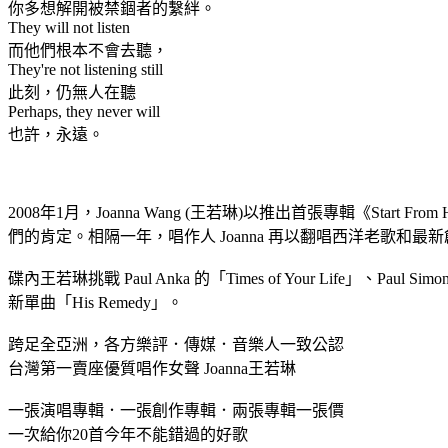
你多想解開被禁錮者的繫絆。
They will not listen
而他們根本不會去聽，
They're not listening still
此刻，仍無人在聽
Perhaps, they never will
也許，永遠。
2008年1月，Joanna Wang (王若琳)以推出首張專輯《
們的肯定。相隔一年，唱作人 Joanna 再以翻唱西洋老歌和最
碟內王若琳挑戰 Paul Anka 的「Times of Your Life」、Paul Si
新單曲「His Remedy」。
跨足全亞洲，各方樂評．傳媒．音樂人一致公認
台灣第一賣座優質唱作女聲 Joanna王若琳
一張演唱專輯．一張創作專輯．兩張專輯一張價
一次給你20首今年不能錯過的好歌