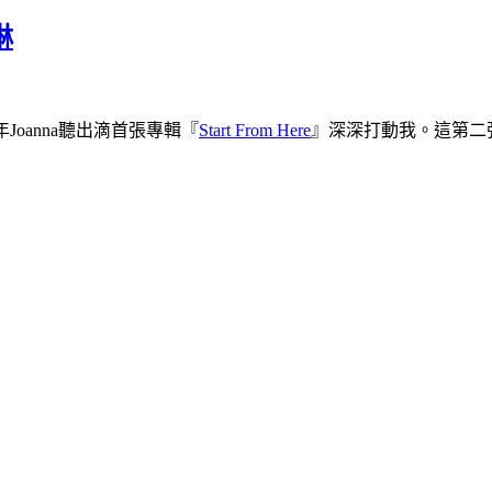
琳
Joanna聽出滴首張專輯『
Start From Here
』深深打動我。這第二