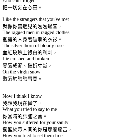
And can't forget
把一切刻在心田。
Like the strangers that you've met
就像你曾遇見的匆匆過客，
The ragged men in ragged clothes
襤褸的人身著破爛的衣衫。
The silver thorn of bloody rose
血紅玫瑰上銀白的利刺，
Lie crushed and broken
零落成泥、摧折寸斷，
On the virgin snow
散落於皚皚雪間。
Now I think I know
我想我現在懂了，
What you tried to say to me
你當時的肺腑之言。
How you suffered for your sanity
獨醒於眾人間的你是那麼痛苦，
How you tried to set them free