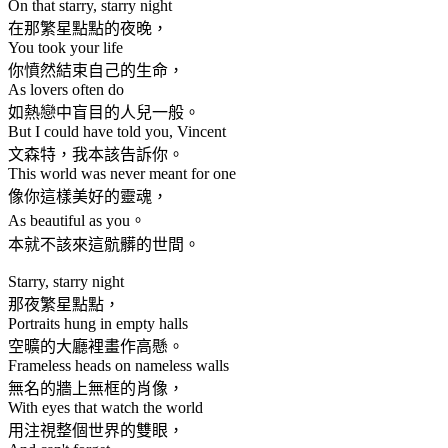
On that starry, starry night
在那繁星點點的夜晚，
You took your life
你憤然結束自己的生命，
As lovers often do
如熱戀中盲目的人兒一般。
But I could have told you, Vincent
文森特，我本該告訴你。
This world was never meant for one
像你這樣美好的靈魂，
As beautiful as you。
本就不該來這骯髒的世間。
Starry, starry night
那夜繁星點點，
Portraits hung in empty halls
空曠的大廳裡畫作高懸。
Frameless heads on nameless walls
無名的牆上無框的肖像，
With eyes that watch the world
用注視整個世界的雙眼，