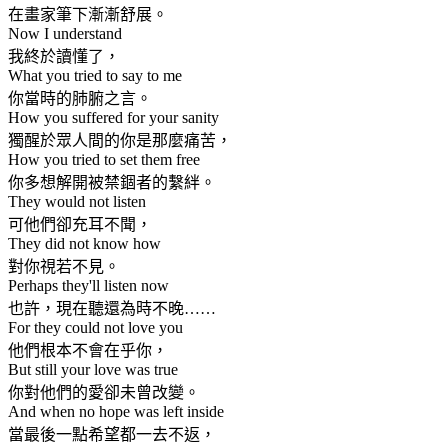
在畫家筆下漸漸舒展。
Now I understand
我終於讀懂了，
What you tried to say to me
你當時的肺腑之言。
How you suffered for your sanity
獨醒於眾人間的你是那麼痛苦，
How you tried to set them free
你多想解開被禁錮者的繫絆。
They would not listen
可他們卻充耳不聞，
They did not know how
對你視若不見。
Perhaps they'll listen now
也許，現在聽還為時不晚……
For they could not love you
他們根本不會在乎你，
But still your love was true
你對他們的愛卻未曾改變。
And when no hope was left inside
當最後一點希望都一去不返，