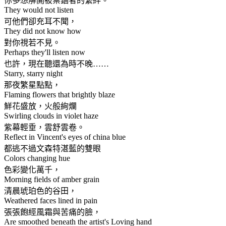
你多想解開被禁錮者的繫絆。
They would not listen
可他們卻充耳不聞，
They did not know how
對你視若不見。
Perhaps they'll listen now
也許，現在聽還為時不晚……
Starry, starry night
那夜繁星點點，
Flaming flowers that brightly blaze
鮮花盛放，火般絢爛
Swirling clouds in violet haze
紫幕輕垂，雲舒雲卷。
Reflect in Vincent's eyes of china blue
都逃不過文森特湛藍的雙眼
Colors changing hue
色彩變化萬千，
Morning fields of amber grain
清晨琥珀色的谷田，
Weathered faces lined in pain
張張飽經風霜與苦痛的臉，
Are smoothed beneath the artist's Loving hand