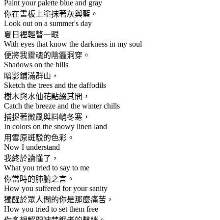
Paint your palette blue and gray
你在畫板上塗抹著灰與藍。
Look out on a summer's day
夏日裡輕瞥一眼
With eyes that know the darkness in my soul
便將我靈魂的陰霾洞穿。
Shadows on the hills
暗影鋪滿群山，
Sketch the trees and the daffodils
樹木與水仙花點綴其間，
Catch the breeze and the winter chills
捕捉著微風與料峭冬寒，
In colors on the snowy linen land
用雪原斑駁的色彩。
Now I understand
我終於讀懂了，
What you tried to say to me
你當時的肺腑之言。
How you suffered for your sanity
獨醒於眾人間的你是那麼痛苦，
How you tried to set them free