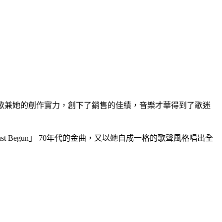
曲、改編國語歌兼她的創作實力，創下了銷售的佳績，音樂才華得到了歌迷
「We've Only Just Begun」 70年代的金曲，又以她自成一格的歌聲風格唱出全