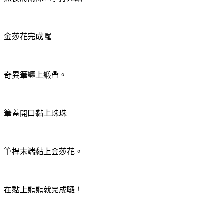
金莎花完成囉！
奇異筆纏上緞帶。
筆蓋開口黏上珠珠
筆桿末端黏上金莎花。
在黏上熊熊就完成囉！