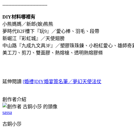
------------------------------
DIY材料哪裡有
小熊媽媽／新郎(娘)熊熊
夢時代B2F樓下『玩9』／愛心棒、羽毛、段帶
新崛江『彩虹城』／天使翅膀
中山路『九成九文具3F』／塑膠珠珠鍊、小粉紅愛心、雄師奇
美工刀、剪刀、雙面膠、熱熔槍、透明熱熔膠條
延伸閱讀
[婚禮]DIY婚宴簽名筆／夢幻天使法仗
創作者介紹
sassa
古銅小莎