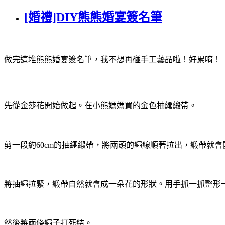
[婚禮]DIY熊熊婚宴簽名筆
做完這堆熊熊婚宴簽名筆，我不想再碰手工藝品啦！好累唷！
先從金莎花開始做起。在小熊媽媽買的金色抽繩緞帶。
剪一段約60cm的抽繩緞帶，將兩頭的繩線順著拉出，緞帶就
將抽繩拉緊，緞帶自然就會成一朵花的形狀。用手抓一抓整形
然後將兩條繩子打死結。