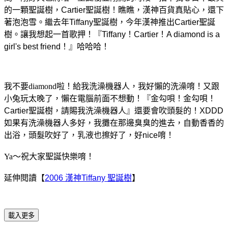
的一顆聖誕樹，
Cartier聖誕樹！瞧瞧，漢神百貨真貼心，還下
著泡泡雪。繼去年Tiffany聖誕樹，今年漢神推出
Cartier聖誕
樹。讓我想起一首歌押！『Tiffany！
Cartier！A
diamond is a
girl's best friend！』哈哈哈！
我不要diamond啦！給我
洗澡機器人，我好懶的洗澡唷！又跟
小兔玩太晚了，懶在電腦前面不想動！『金勾唄！金勾唄！
Cartier聖誕樹
，請賜我洗澡機器人』還要會吹頭髮的！XDDD
如果有洗澡機器人多好，我攤在那邊臭臭的進去，自動香香的
出浴，頭髮吹好了，乳液也擦好了，好nice唷！
Ya～祝大家聖誕快樂唷！
延伸閱讀【
2006 漢神Tiffany 聖誕樹
】
載入更多