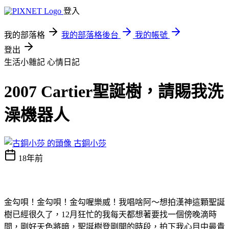
登入
我的部落格
我的部落格後台
我的帳號
登出
生活小雜記
心情日記
2007 Cartier聖誕樹，請賜我洗
澡機器人
古銅小莎
18年前
金勾唄！金勾唄！金勾喔樂威！我唱啥阿～想拍漢神這顆聖誕
樹已經很久了，12月狂忙的我每天都想著要找一個傍晚滴時
間，剛好天色將暗，聖誕樹登剛開的時段，拍下我心目中最貴