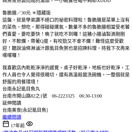
與魚骨熬製而成的湯頭，一小碗實在喝不夠耶XDDD
魯脆腸／30元 ＊隱藏版
這盤，就是學弟讚不絕口的祕密料理啦！魯脆腸是菜單上沒有
的菜色，想吃，那得碰碰運氣，數量不多的魯脆腸相當受老饕
們喜愛，要吃要快！晚了就吃不到囉！這豬小腸滷製滴剛剛
好，不軟爛，帶著Q度，有咬勁又不會不爛！難怪這麼受歡
迎！聽說油條淋滷汁跟虱目魚粥也是招牌料理，待我下次再來
嚐嚐囉！
我喜歡店內乾乾淨淨的感覺，桌子好乾淨，地板也好乾淨，工
作人員也令人覺得很親切，還有高溫殺菌洗碗機，一整個就是
舒服的用餐環境！
台南永記虱目魚丸
台南市開山路82之1號 06-2223325 06:30-13:00
延伸閱讀
台南美食[永記虱目魚]
繼續閱讀
17年前