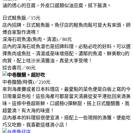
滷的透心的豆腐，外皮口感類似油豆腐，挺下飯滴。
日式鮭魚飯／15元
店內招牌，日式鮭魚飯。魚仔店的鮭魚肉鬆可是大有來頭，師
傅自家製作滴唷！
深海石斑魚湯(魚肉‧清湯)／80元
店內的深海石斑魚湯也是招牌料理，必點必吃的好料。可以選
擇魚肉或魚肚、清湯或是味增搭配，濃郁的魚湯、鮮美軟Q的
肉質，配上哇沙米清醬油，真是大享受唷！
綜合壽司／80元
中卷酸醋(時價)／210元
來到海產攤或者日本料理店，最愛點的菜色便是白板上寫的今
日限量菜色啦！這些海產可都是當天清晨從安平港批回來滴美
味。這條中卷超新鮮，口感極Q彈鮮甜，搭上日式酸醋醬，我
超愛滴！有大海的味道！
店內基本的料理挺很便宜滴，搭配上一些現撈的漁獲，便能吃
巧又吃飽，我喜歡這樣滴小店！