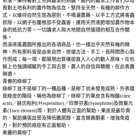
聚落。秉持著對土地與農業的熱誠，園內的農業工作者們以培
育對土地有利的農作物為信念，堅持全天然、有機的耕作方
式，以維持自然生態為原則，不噴灑農藥、以手工方式將害蟲
抓除、以網子包覆根部不受蟲害、運用天然液肥增加農作物本
身的抵抗力等。一切講求人與大地間自然循環的相互合作關
係。
而溪底遙農園所推出的各項商品，也一樣出乎天然有機的精
神，所有原料皆是由來自然，依循古法、手工，長時間悉心製
作而成；每一項，都展現出質樸卻直入人心的動人原味。在包
裝上也強調細膩的手工與古意，農人的自信與驕傲，在此表露
無遺。
青春的綠柳丁
綠柳丁並不是柳丁的一種品種，是柳丁尚未發育成熟，外表還
是綠皮的階段，稱他為綠柳丁。綠柳丁的果皮含有椈酸(citric
acid)／赫氏帕利(Ｈesperidine)／欣樂芬素(Synephrine)及微量元
素(Trace element)等，對於人體有正面的幫助。果皮是最珍貴
的，幫助擴張血管及降低膽居醇，富含類黃酮素，增強免疫
力，對於預防癌症有正面幫助。
美麗的黃柳丁