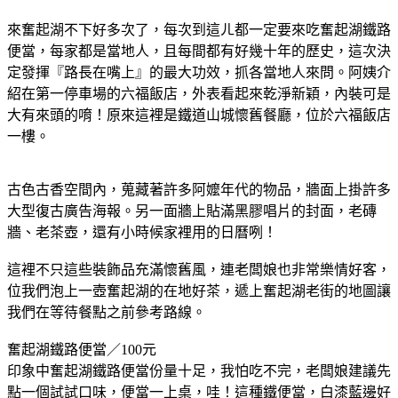
來奮起湖不下好多次了，每次到這ㄦ都一定要來吃奮起湖鐵路
便當，每家都是當地人，且每間都有好幾十年的歷史，這次決
定發揮『路長在嘴上』的最大功效，抓各當地人來問。阿姨介
紹在第一停車場的六福飯店，外表看起來乾淨新穎，內裝可是
大有來頭的唷！原來這裡是鐵道山城懷舊餐廳，位於六福飯店
一樓。
古色古香空間內，蒐藏著許多阿嬤年代的物品，牆面上掛許多
大型復古廣告海報。另一面牆上貼滿黑膠唱片的封面，老磚
牆、老茶壺，還有小時候家裡用的日曆咧！
這裡不只這些裝飾品充滿懷舊風，連老闆娘也非常樂情好客，
位我們泡上一壺奮起湖的在地好茶，遞上奮起湖老街的地圖讓
我們在等待餐點之前參考路線。
奮起湖鐵路便當／100元
印象中奮起湖鐵路便當份量十足，我怕吃不完，老闆娘建議先
點一個試試口味，便當一上桌，哇！這種鐵便當，白漆藍邊好