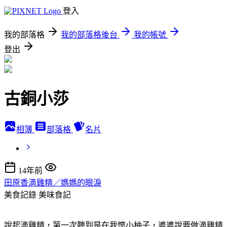
登入
我的部落格
我的部落格後台
我的帳號
登出
古銅小莎
相簿
部落格
名片
14年前
田原香滴雞精／媽媽的眼淚
美食記錄
美味食記
說起滴雞精，第一次聽到是在我懷小柚子，婆婆說要做滴雞精