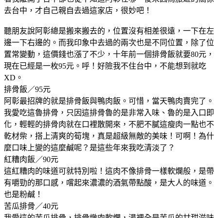
去台中，才自己親自去過這家店，很妙吧！
聽朋友說阿彰總是搬來搬去的，位置沒有相差很遠，一下在左
邊一下右邊的。而我印象中去過的兩次也是不同位置，除了位
置常變動，這價錢也漲了不少，十年前一個排骨飯就要80元，
現在已經是一枚95元。呼！好險我不住台中，不能想到就吃
XD。
排骨飯／95元
阿彰最招牌的就是排骨飯與鴨肉飯。可惜，當天鴨肉賣完了。
我愛吃這魯排骨，只因這排骨魯的是非常入味、魯的是入口即
化，輕輕的排骨肉就在口裡散開來，不肥不膩這瘦肉一點也不
乾材柴，搭上清爽的筍塊，真是超級無敵的美味！可啊！為什
麼口味上變的這麼鹹呢？是這些年來我吃清淡了？
紅糟肉飯／90元
這紅糟肉的味道可就特別啦！這肉不像排骨一樣軟爛般，是帶
有嚼勁的那口感，嚐起來濃濃的酒氣帶點酸，是大人的味道。
也是粉鹹！
苦瓜排骨／40元
我愛這的苦瓜排骨，排骨燉肉軟爛，湯裡全是苦瓜的甘甜滋味