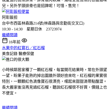
兒。另外芋頭排骨也是招牌呢！可惜，售完！
阿彰飯担
台中市西區林森路214號(林森路與忠勤街交叉口)
10:30 - 14:30 星期日休 23723974
繼續閱讀
16年前
水果中的紅寶石／紅石榴
美食記錄
醫療保健
小時候鄰居家種了一顆紅石榴，每當開花結果時，常在外頭望
一望，盼果子能熟的掉出圍牆外頭好撿來吃，紅石榴的果實很
特別，一顆顆紅色滴像寶石很漂亮，嚐起來甜甜滴帶點酸澀。
長大搬家後沒再見過紅石榴，聽說紅石榴很不好買，價錢上也
不便宜。
繼續閱讀