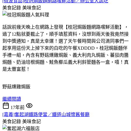
[微波食品]桂冠焗飯麵網路嚐鮮活動／辦公室大試吃
美食記錄
美味食記
話說前幾天晚上在網路上發現【桂冠焗飯麵網路嚐鮮活動】，
過了12點就要截止了，順手填惹資料，沒想到兩天後我竟然接
到中獎通知，真是太幸運！選了天午餐時間與公司滴同事們一
起享用這份天上掉下來的白吃的午餐XDDDD。桂冠焗飯麵伴
手禮一組，內含有野菇燻雞焗飯、義大利肉丸焗飯、蕃茄肉醬
焗麵、奶油培根焗麵、鮭魚櫛瓜義大利斜管麵各一盒，嘻！真
是太豐富惹！
野菇燻雞焗飯
繼續閱讀
17年前
[嘉義]奮起湖鐵路便當／鐵道山城懷舊餐廳
美食記錄
美味食記