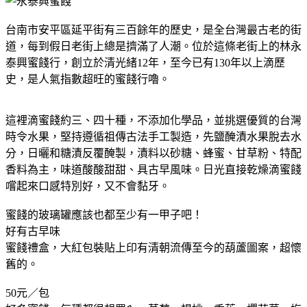
台南市安平區延平街有三百餘年的歷史，是全台灣最古老的街
道，每到假日老街上總是擠滿了人潮。位於這條老街上的林永
泰興蜜餞行，創立於清光緒12年，至今已有130年以上滴歷
史，是人氣指數超旺的蜜餞行嚕。
這裡滴蜜餞約三、四十種，不添加化學品，並挑選優質的台灣
時令水果，堅持遵循祖傳古法手工製造，先鹽醃漬水果脫去水
分，日曬和糖漬反覆醃製，漬料以砂糖、蜂蜜、甘草粉、特配
香料為主，味道酸酸甜甜、具古早風味。日光直接乾燥滴蜜餞
嚐起來口感特別好，又不會黏牙。
蜜餞的玻璃罐應該也都至少有一甲子吧！
好有古早味
蜜餞禮盒，大紅包裝貼上印有清朝流傳至今的葫蘆圖案，超懷
舊的。
50元／包