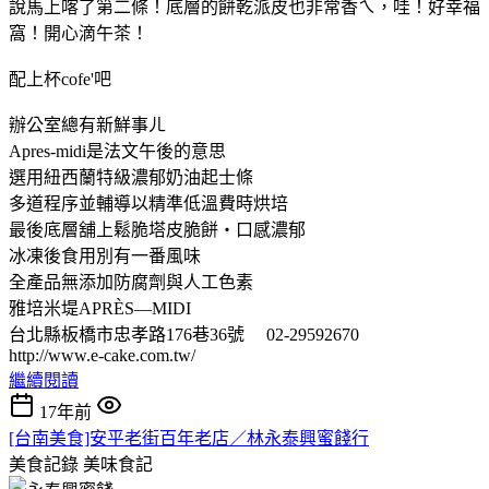
說馬上喀了第二條！底層的餅乾派皮也非常香ㄟ，哇！好幸福
窩！開心滴午茶！
配上杯cofe'吧
辦公室總有新鮮事ㄦ
Apres-midi是法文午後的意思
選用紐西蘭特級濃郁奶油起士條
多道程序並輔導以精準低溫費時烘培
最後底層舖上鬆脆塔皮脆餅‧口感濃郁
冰凍後食用別有一番風味
全產品無添加防腐劑與人工色素
雅培米堤APRÈS—MIDI
台北縣板橋市忠孝路176巷36號 02-29592670
http://www.e-cake.com.tw/
繼續閱讀
17年前
[台南美食]安平老街百年老店／林永泰興蜜餞行
美食記錄
美味食記