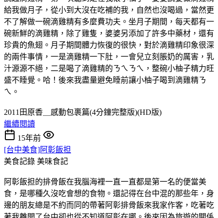
給我做月子，從小到大沒在吃補的我，自然也沒喝過，當然更
不了解做一碗滴雞精有多麼費功夫。坐月子期間，每天都有一
碗新鮮的滴雞精，除了雞隻，婆婆另添加了許多中藥材，還有
珍貴的魚翅。月子期間體力恢復的很快，對於滴雞精印象很深
的兩件事情，一是滴雞精一下肚，一會兒立刻脹奶的厲害，乳
汁源源不絕，二是喝了滴雞精的ㄋㄟㄋㄟ，整碗小柚子精力旺
盛不睡覺。哈！後來我盡量避免睡前讓小柚子喝到滴雞精ㄋ
ㄟ。
2011田原香＿感動包裹篇(4分鐘完整版)(HD版)
繼續閱讀
15年前
[台中美食]阿彰飯担
美食記錄
美味食記
阿彰飯担的排骨飯在我腦海裡一直一直都是第一名的便當美
食，是哪種久沒吃會想的食物。還記得在台中混的那些年，身
邊的朋友總是不約而同的帶著阿彰排骨飯來我家作客，吃著吃
著我離開了台中卻也從不知道阿彰在哪。後來因為旅遊的關係