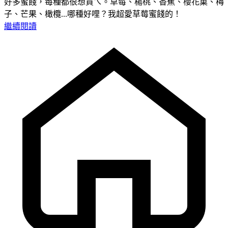
好多蜜餞，每種都很想買ㄟ。草莓、楊桃、香蕉、櫻花菓、梅
子、芒果、橄欖...哪種好哩？我超愛草莓蜜餞的！
繼續閱讀