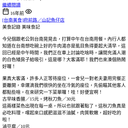
繼續閱讀
16年前
[台南美食]府前路／山記魚仔店
美食記錄
美味食記
今兒個跟老公到台南晃晃去，打算中午在台南用餐。內行人都
知道在台南想吃碗上好的牛肉湯亦是虱目魚得要起大清早，這
回已經是中午時間，我們正在車上討論吃啥時，讓間充滿人潮
的白色矮房子給吸引，這是哪？大客滿耶！我們也來湊個熱鬧
好囉！
果真大客滿，許多人正等待座位，一會兒一對老夫妻用完餐正
要離開，幸運滴我們很快的坐在冷氣的座位，先偷瞄其他客人
都點些啥，在來研究一下菜單囉！哇！好便宜啊！
古早味香腸／15元‧烤秋刀魚／30元
這兩樣菜色出現在每一桌，所以也就跟著點了。這秋刀魚真是
必吃料理，嚐起來口感肥滋滋不油膩，肉質軟嫩，超好吃的
啦！
滷豆腐／10元