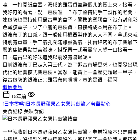
哇！一打開紙盒蓋，濃郁的雞蛋香氣整個ㄦ的衝上來，接著，
我好奇的看著，疑！包裝哩！？布丁堅持純手工製作的老闆，
連包裝也堅持使用最古早的盒子，簡樸的塑膠盒下沒有封印彩
色薄膜蓋子，少了華麗的包裝費，直接將成本用在布丁上。
銀波布丁的口感，跟一般使用機器製作的大大不同，拿起來就
特別有重量，手工氣孔充滿雞蛋香氣，扎實綿密的布丁與最下
層的焦糖帶點甘苦滋味，搭配再一起著實令人想一口接著一
口，這古早的好味道我以前沒有嚐過呢。
目前銀波布丁已走入第三代，為了迎合市場需求，也開發出現
代化的經營模式與包裝。當然，能買上一盒歷史超過一甲子，
復古包裝的銀波正宗雞蛋布甸嚐嚐，真的是很幸福阿！
繼續閱讀
16年前
[日本零嘴]日本長野蘋果乙女薄片煎餅／奢華點心
美食記錄
美味食記
一早就收到日本長野蘋果乙女薄片煎餅，老弟說原本只是幫朋
友捧場，沒想到吃起來這麼好吃，所以宅了一盒給我。期待的