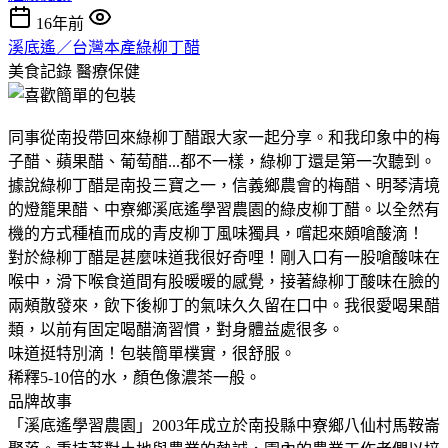
16年前
溪底遙／台灣本產綠柳丁醋
美食記錄
醫療保健
同事從南投帶回來綠柳丁醋跟大家一起分享。和我印象中的梅
子醋、蘋果醋、葡萄醋...都不一樣，綠柳丁還是第一次聽到。
據說綠柳丁醋是南投三寶之一，信義鄉農會的梅醋、明琴清境
的燈籠果醋、中寮鄉溪底遙學習農園的綠皮柳丁醋。以全然有
機的方式種植而成的青皮柳丁風味獨具，嚐起來頗嗆酸滴！
對於綠柳丁醋是甚麼味道我很好奇哩！剛入口有一股嗆酸味在
喉中，滑下喉食道間有股暖暖的感覺，接著綠柳丁酸味在臉的
兩頰散發來，飲下後柳丁的氣味久久留在口中。我很愛喝果醋
類，以前有固定喝醋滴習慣，對身體益處很多。
味道挺特別滴！包裝簡單樸實，很舒服。
稀釋5-10倍的水，顏色像濃茶一般。
品牌故事
「溪底遙學習農園」2003年成立於南投縣中寮鄉八仙村馬鞍崙