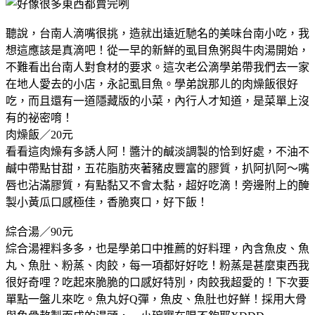
聽說，台南人滴嘴很挑，造就出遠近馳名的美味台南小吃，我
想這應該是真滴吧！從一早的新鮮的虱目魚粥與牛肉湯開始，
不難看出台南人對食材的要求。這次老公滴學弟帶我們去一家
在地人愛去的小店，永記虱目魚。學弟說那ㄦ的肉燥飯很好
吃，而且還有一道隱藏版的小菜，內行人才知道，是菜單上沒
有的祕密唷！
肉燥飯／20元
看看這肉燥有多誘人阿！醬汁的鹹淡調製的恰到好處，不油不
鹹中帶點甘甜，五花脂肪夾著豬皮豐富的膠質，扒阿扒阿～嘴
唇也沾滿膠質，有點黏又不會太黏，超好吃滴！旁邊附上的醃
製小黃瓜口感極佳，香脆爽口，好下飯！
綜合湯／90元
綜合湯裡料多多，也是學弟口中推薦的好料理，內含魚皮、魚
丸、魚肚、粉蒸、肉餃，每一項都好好吃！粉蒸是甚麼東西我
很好奇哩？吃起來脆脆的口感好特別，肉餃我超愛的！下次要
單點一盤ㄦ來吃。魚丸好Q彈，魚皮、魚肚也好鮮！採用大骨