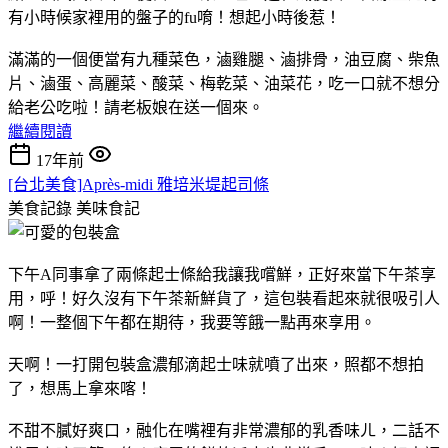
有小時候家裡用的盤子的fu唷！想起小時後惹！
滿滿的一個便當有九種菜色，滷雞腿、滷排骨，油豆腐、柴魚
片、滷蛋、高麗菜、酸菜、梅乾菜、油菜花，吃一口就不想分
給老公吃啦！請老板娘在送一個來。
繼續閱讀
17年前
[台北美食]Après-midi 雅培米堤起司條
美食記錄
美味食記
下午A同事拿了兩條起士條給我讓我嚐鮮，正好來當下午茶享
用，呼！好久沒有下午茶新鮮貨了，這包裝看起來就很吸引人
啊！一整個下午都在期待，我要等餓一點再來享用。
天啊！一打開包裝盒濃郁滴起士味就噴了出來，照都不想拍
了，想馬上拿來喀！
不甜不膩好爽口，融化在嘴裡有非常濃郁的乳香味ㄦ，二話不