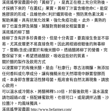
溪底遙學習農園中的「黃柳丁」，是真正在樹上充分完熟後，
才採摘下來的「在叢紅」果實。黃柳丁汁富含維他命C，能促
進膠原的形成，且維他命C利於鐵質吸收，預防黑色素沈澱，
幫助美麗，具有抗氧化效果，強化免疫功能。 此外，黃熟的
柳丁也富含鉀及葉酸，葉酸對育齡婦女相當重要。
溪底遙的柳丁醋
綠柳丁含有許多珍貴養分，但是十分青澀，要直接生食並不容
易，尤其皮層更不易直接食用。因此將經過檢驗後的無毒柳
丁，整顆(含皮)浸置於有機米醋中，透過醋將柳丁的營養，完
整保留下來。希望透過醋飲，吸收這些好的質素。
關於醋的製作及飲用方式
以浸置柳丁的有機米醋，是由「杜康行」尊古法精釀，無添加
任何香料或化學成分，讓有機糙米在天然環境中靜置發酵而
成，本身即含豐富活性酵母菌。瓶底會有自然沈澱現象，請放
心飲用。
可以溫水或冷開水，將醋稀釋5-10倍，於飯後飲用。溫水溫度
請勿超過45度。搭配蜂蜜飲用，也很可口。或是調拌沾醬、沙
拉醬汁，均風味獨具。
溪底遙學習農園 http://www.befarmer.com/