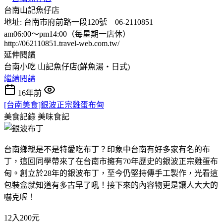
台南山記魚仔店
地址: 台南市府前路一段120號 06-2110851
am06:00～pm14:00（每星期一店休）
http://062110851.travel-web.com.tw/
延伸閱讀
台南小吃 山記魚仔店(鮮魚湯‧日式)
繼續閱讀
16年前
[台南美食]銀波正宗雞蛋布甸
美食記錄
美味食記
台南鄉親是不是特愛吃布丁？印象中台南有好多家有名的布
丁，這回同學帶來了在台南市擁有70年歷史的銀波正宗雞蛋布
甸。創立於28年的銀波布丁，至今仍堅持傳手工製作，光看這
包裝盒就知道有多古早了吼！接下來的內容物更是讓人大大的
嚇克喔！
12入200元