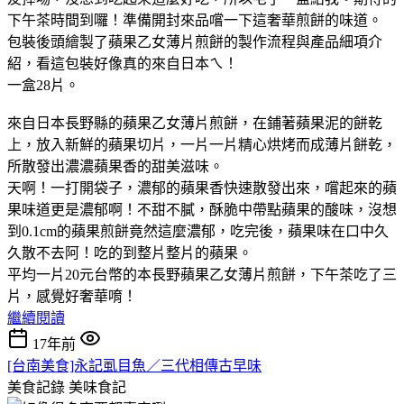
下午茶時間到囉！準備開封來品嚐一下這奢華煎餅的味道。
包裝後頭繪製了蘋果乙女薄片煎餅的製作流程與產品細項介
紹，看這包裝好像真的來自日本ㄟ！
一盒28片。
來自日本長野縣的蘋果乙女薄片煎餅，在鋪著蘋果泥的餅乾
上，放入新鮮的蘋果切片，一片一片精心烘烤而成薄片餅乾，
所散發出濃濃蘋果香的甜美滋味。
天啊！一打開袋子，濃郁的蘋果香快速散發出來，嚐起來的蘋
果味道更是濃郁啊！不甜不膩，酥脆中帶點蘋果的酸味，沒想
到0.1cm的蘋果煎餅竟然這麼濃郁，吃完後，蘋果味在口中久
久散不去阿！吃的到整片整片的蘋果。
平均一片20元台幣的本長野蘋果乙女薄片煎餅，下午茶吃了三
片，感覺好奢華唷！
繼續閱讀
17年前
[台南美食]永記虱目魚／三代相傳古早味
美食記錄
美味食記