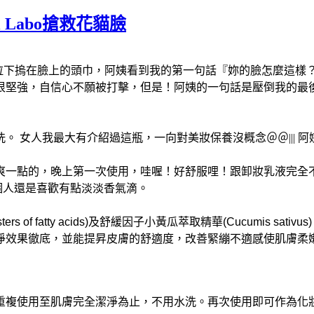
Ci Labo搶救花貓臉
拉下摀在臉上的頭巾，阿姨看到我的第一句話『妳的臉怎麼這樣？
很堅強，自信心不願被打擊，但是！阿姨的一句話是壓倒我的最
 女人我最大有介紹過這瓶，一向對美妝保養沒概念＠＠||| 阿
爽一點的，晚上第一次使用，哇喔！好舒服哩！跟卸妝乳液完全
個人還是喜歡有點淡淡香氣滴。
 of fatty acids)及舒緩因子小黃瓜萃取精華(Cucumis s
淨效果徹底，並能提昇皮膚的舒適度，改善緊繃不適感使肌膚柔
重複使用至肌膚完全潔淨為止，不用水洗。再次使用即可作為化