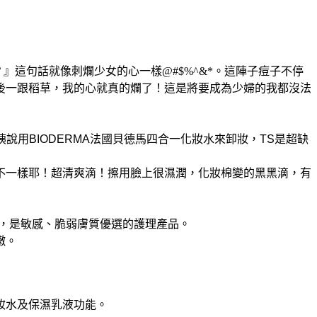
』這句話就像刺爛少女的心一樣@#$%^&*。這陣子痘子不停
後一跟稻草，我的心就真的爛了！這是將要成為少婦的我都沒法
姨說用
BIODERMA法國貝德馬四合一化妝水來卸妝，TS是
超缺
不一樣耶！超清爽滴！擦用臉上很濕潤，化妝棉變的黑黑滴，有
ativus)，是敏感、脆弱膚質優選的護理產品。
嫩。
妝水及保濕乳液功能。