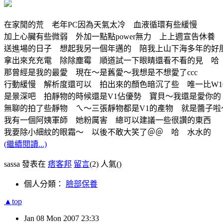
在家閒的荒 老年PC因為天氣太冷 血液循環有些緩慢
加上心臟有些微弱 外加一點點power無力 上上週宣告休養
送進場的日子 想起我另一個年邁的 陪我上山下海多年的好朋
拿出來充充電 除除塵霉 順道試一下眼睛還看不看的見 哈
那曾經是我的最愛 現在～是舊愛～我想是不想愛了ccc
行動緩慢 解析度還可以 拍出來的顏色暗沉了些 唯一比W1
是景深吧 拍靜物的時候還是V1佔優勢 寶貝～我還是愛你
無聊的拍了些靜物 ㄟ～三張靜物都是V1的產物 就是醬子啦
我有一個阿姨軍師 她粉厲害 總可以建議一些很讚的東西
我要除小細紋的眼霜～ 以後不敢大笑了＠＠ 哈 水水的
(繼續閱讀...)
sassa 發表在
痞客邦
留言
(2)
人氣(
)
個人分類：
臉部保養
▲top
Jan
08
Mon
2007
23:33