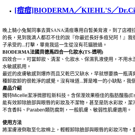
[痘痘]BIODERMA／KIEHL'S／Dr.
晚上騎小兔幫同事去買SANA清痘專用白皙美背液，到了店裡
的長，見到我滴人都忍不住的說『你最近長好多痘兒阿！』我
子承受的...打擊，畢竟我這一生從沒有花貓臉過。
BIODERMA法國貝德馬四合一化妝水(TS-透明)
四效合一，可當卸妝、清潔、化妝水、保濕乳液使用，不用水洗。
水敏感肌用。
最近的皮膚敏感到爆炸而且又乾巴又缺水，早就想要換一瓶清
種卸妝卸的很乾淨的感覺。沒有味道...算是唯一的小缺點，我
產品介紹
獨特Micelle潔淨微膠粒新科技。含保溼效果極佳的脂肪酸脂(Esters
能有效卸除臉部與眼唇的彩妝及不潔物，甚至是防水彩妝，潔
不含香料、Paraben類防腐劑，一般肌膚、敏弱性肌膚適用。
使用方法
將潔膚液倒取至化妝棉上，輕輕卸除臉部與眼唇的彩妝污物，