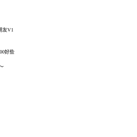
友V1
00好些
的
～