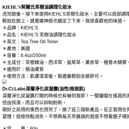
KIEHL'S
契爾氏
茶樹油調理化妝水
洗完臉後，接下來使用
KIEHL'S茶樹化妝水，主要可以局
輕拍在臉上，感覺連神經也鎮定了下來，我很喜歡他的味道。
＊品牌：KIEHL'S
＊品名：KIEHL'S 茶樹油調理化妝水
＊英文：Tea Tree Oil Toner
＊產地：美國
＊容量：8.4oz/250ml
＊主成分：茶樹精油、西洋草、鼠尾草、薰依草、檀香木精華
＊適用於：極油膚質
＊使用方法：肌膚清潔後，取適量輕拍全臉即可。
Dr.Ci:Labo深層淨化炭凝露(油性/痘痘肌)
深層淨化炭凝露打開的時候也有嚇到我耶！一整罐還在搖晃的
控由保濕，而且可以抑制粉刺。
剛好之前用的東西也用完了，換了這三個新產品。反正我現在
望哩！痘痘快點消失，不想再每天早晨搞的我很不想看鏡子裡的自
＊容 量：60g