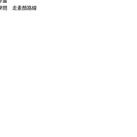
作畫
學問 走素顏路線