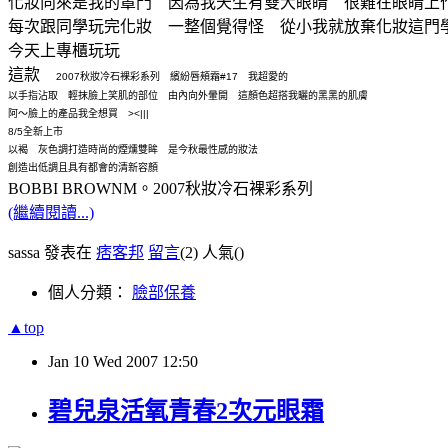
化妝向來是我的罩門 因為我天生有雙大眼睛 很難在眼睛上
每次跟同學玩完化妝 一整個覺得怪 從小我就放棄化妝這門
今天上專櫃玩玩
這款
2007秋妝冷石裸彩系列 繽紛唇頰霜#17 我超愛的
以手指沾取 輕抹臉上笑肌的部位 由內向外暈開 這顏色超搭我曬的黑黑的肌膚
阿～臉上的產品我全想買 ><|||
8/5全新上市
以褐 灰色調打造時尚的煙燻雙眸 是今秋最性感的妝法
創造出低調且具有都會的清新容顏
BOBBI BROWNM。2007秋妝冷石裸彩系列
(繼續閱讀...)
sassa 發表在
痞客邦
留言
(2)
人氣(
)
個人分類：
臉部保養
▲top
Jan
10
Wed
2007
12:50
碧兒泉活氧青春2次元眼霜