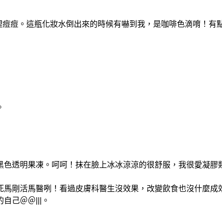
部調理痘痘。這瓶化妝水倒出來的時候有嚇到我，是咖啡色滴唷！
。
黑色透明果凍。呵呵！抹在臉上冰冰涼涼的很舒服，我很愛凝膠
死馬剛活馬醫咧！看過皮膚科醫生沒效果，改變飲食也沒什麼成
己＠＠|||。