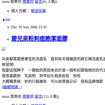
sassa 發表在
痞客邦
留言
(6)
人氣(
)
個人分類：
臉部保養
▲top
Dec
10
Sun
2006
23:35
碧兒泉粉刺痘皰潔面膠
向來都買隨便便宜的洗面乳 直到有天我糊塗的將它牌洗面乳
新發現!
我愛這個牌子 一開始的原因來自於是一個年紀跟我相仿的代
我很喜歡她 先說明 她年紀比我長些些 哈哈
大概職業病 好的行銷廣告 可以收買我＠＠ 我有品牌情節
(繼續閱讀...)
sassa 發表在
痞客邦
留言
(11)
人氣(
)