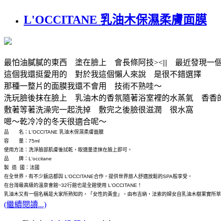
L'OCCITANE 乳油木保濕柔膚面膜
最怕油膩膩的東西 塗在臉上 會長條阿技><||| 最近發現一
這個我還挺愛用的 對於我這個懶人來說 是很不錯選擇
那種一整片的面膜我還不會用 技術不熟哇～
洗玩臉後抹在臉上 乳油木的香氛隨著浴室裡的水蒸氣 香香
敷著等著洗澡完一起洗掉 敷完之後臉很滋潤 很水窩
嗯～乾冷冷的冬天很適合呢～
品 名：L'OCCITANE 乳油木保濕柔膚面膜
容 量：75ml
使用方法：洗淨臉部肌膚後拭乾，取適量塗抹在臉上即可。
品 牌：L'occitane
製 造 國：法國
在全世界，有不少飯店都與 L'OCCITANE合作，提供世界旅人舒適放鬆的SPA般享受。
在台灣最高級的溫泉會館~32行館也是全館使用 L'OCCITANE！
乳油木又有一個名稱是大家所熟知的，「女性的黃金」，由布吉納‧法索的婦女自乳油木樹果實所萃
(繼續閱讀...)