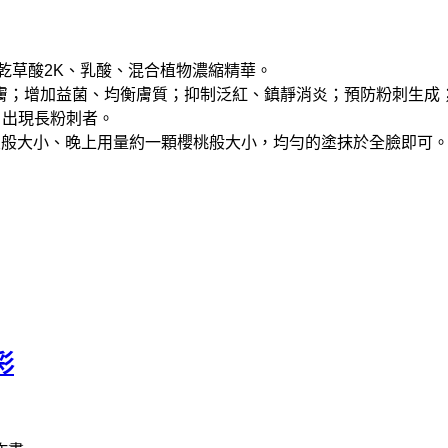
乾草酸2K、乳酸、混合植物濃縮精華。
；增加益菌、均衡膚質；抑制泛紅、鎮靜消炎；預防粉刺生成
、出現長粉刺者。
豆般大小、晚上用量約一顆櫻桃般大小，均勻的塗抹於全臉即可
彩