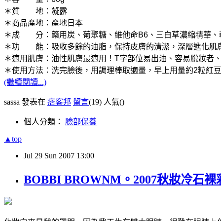
＊質 地：凝露
＊商品產地：產地日本
＊成 分：藥用炭、葡聚糖、維他命B6、三白草濃縮精華、
＊功 能：吸收多餘的油脂，保持皮膚的清潔，深層進化肌膚
＊適用肌膚：油性肌膚最適用！T字部位易出油、容易脫妝者
＊使用方法：洗完臉後，用調理棒取適量，早上用量約2粒紅
(繼續閱讀...)
sassa 發表在
痞客邦
留言
(19)
人氣(
)
個人分類：
臉部保養
▲top
Jul
29
Sun
2007
13:00
BOBBI BROWNM。2007秋妝冷石裸