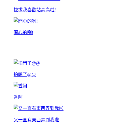
拔拔我喜歡站高高啦!
開心的咧!
拍暗了@@
香阿
又一直有東西弄到我啦