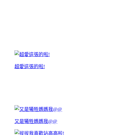
超愛這張的啦!
又是犧牲媽媽我@@