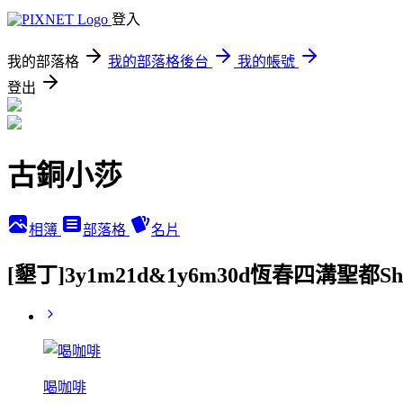
登入
我的部落格
我的部落格後台
我的帳號
登出
古銅小莎
相簿
部落格
名片
[墾丁]3y1m21d&1y6m30d恆春四溝聖都She
喝咖啡