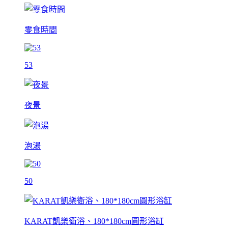
零食時間
53
夜景
泡湯
50
KARAT凱樂衛浴、180*180cm圓形浴缸