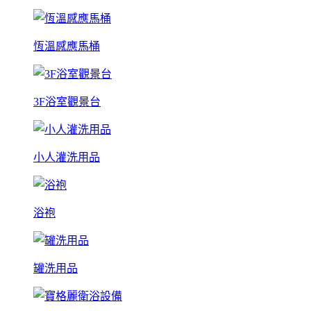
恆溫感應馬桶
3F浴室觀景台
小人灌洗用品
浴袍
罐洗用品