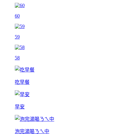
60
59
58
吃早餐
早安
泡完湯喝ㄋㄟ中