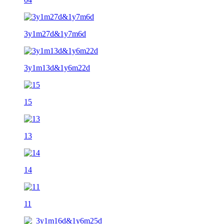
3y1m27d&1y7m6d
3y1m13d&1y6m22d
15
13
14
11