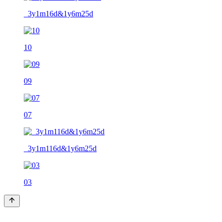
_3y1m16d&1y6m25d
10
09
07
_3y1m116d&1y6m25d
03