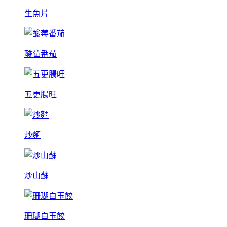
生魚片
酸莓番茄
五更腸旺
炒麵
炒山蘇
珊瑚白玉餃