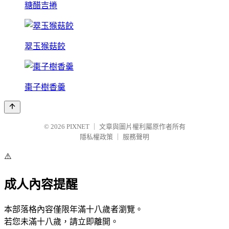
糖醋吉捲
翠玉猴菇餃
棗子樹香羹
© 2026
PIXNET
｜
文章與圖片權利屬原作者所有
隱私權政策
｜
服務聲明
⚠️
成人內容提醒
本部落格內容僅限年滿十八歲者瀏覽。
若您未滿十八歲，請立即離開。