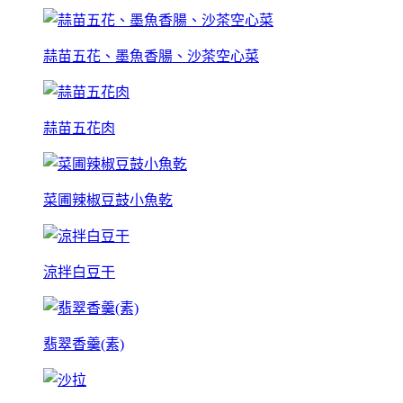
蒜苗五花、墨魚香腸、沙茶空心菜
蒜苗五花肉
菜圃辣椒豆鼓小魚乾
涼拌白豆干
翡翠香羹(素)