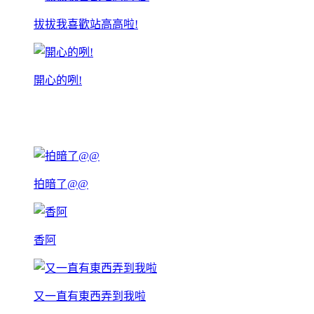
拔拔我喜歡站高高啦!
開心的咧!
拍暗了@@
香阿
又一直有東西弄到我啦