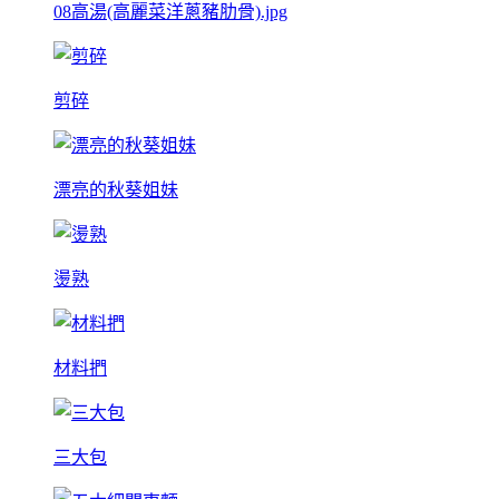
08高湯(高麗菜洋蔥豬肋骨).jpg
剪碎
漂亮的秋葵姐妹
燙熟
材料捫
三大包