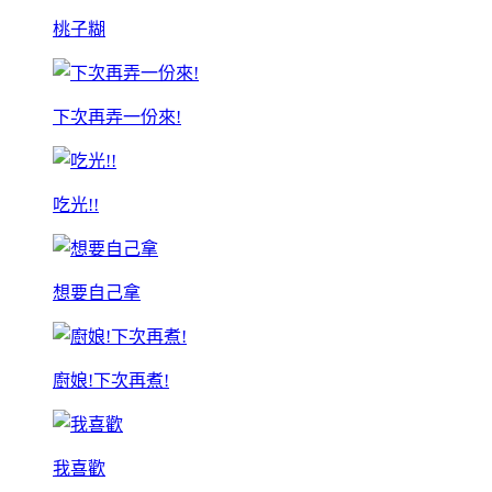
桃子糊
下次再弄一份來!
吃光!!
想要自己拿
廚娘!下次再煮!
我喜歡