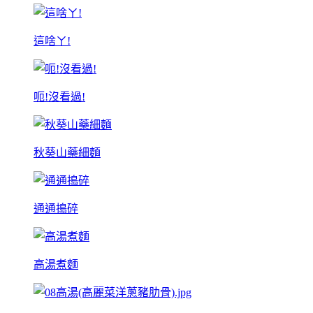
這啥ㄚ!
呃!沒看過!
秋葵山藥細麵
通通搗碎
高湯煮麵