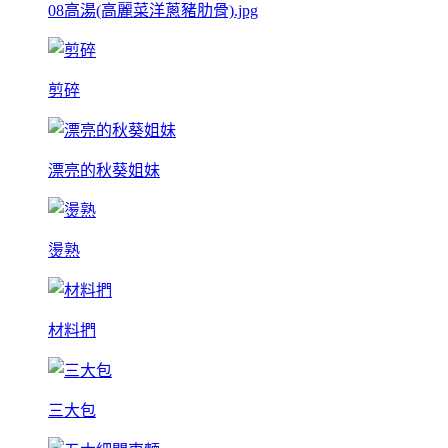
08高湯(高麗菜洋蔥豬肋骨).jpg
剪碎
漂亮的秋葵姐妹
燙熟
材料捫
三大包