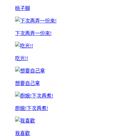
桃子糊
下次再弄一份來!
吃光!!
想要自己拿
廚娘!下次再煮!
我喜歡