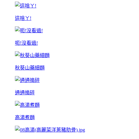
這啥ㄚ!
呃!沒看過!
秋葵山藥細麵
通通搗碎
高湯煮麵