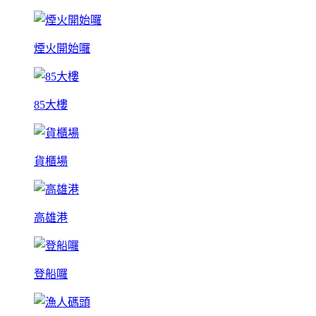
煙火開始囉
85大樓
貨櫃場
高雄港
登船囉