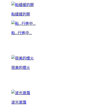
船緩緩的開
船...行進中...
很美的煙火
波光瀲灩