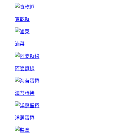
寬乾麵
滷菜
阿婆麵線
海苔蛋捲
洋蔥蛋捲